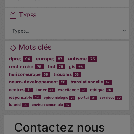
Types
Mots clés
dpre;
europe;
autisme
94
87
75
recherche
tnd
gis
75
75
66
horizoneurope
troubles
59
58
neuro-developpement
translationnelle
56
47
centres
lorier
excellence
ethique
44
41
38
35
responsable
epidemiologie
portail
services
34
31
31
30
tutoriel
environnementale
30
25
Cocher
Contactez nous
cette case
si vous êtes