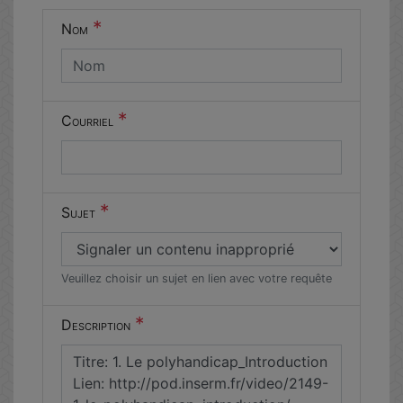
un humain
*
Nom
en métal
(obligatoire)
*
Courriel
*
Sujet
Veuillez choisir un sujet en lien avec votre requête
*
Description