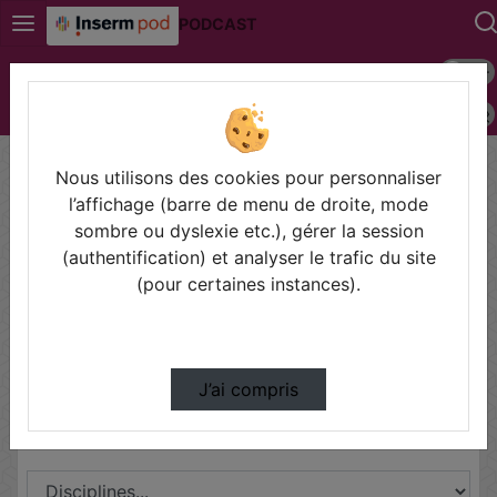
PODCAST
Mode s
Connexion
Police 
Accueil
Contactez nous
Champs obligatoires
Nous utilisons des cookies pour personnaliser
l’affichage (barre de menu de droite, mode
Les champs marqués avec un astérisque sont
sombre ou dyslexie etc.), gérer la session
obligatoires.
(authentification) et analyser le trafic du site
(pour certaines instances).
Partager
J’ai compris
Disciplines