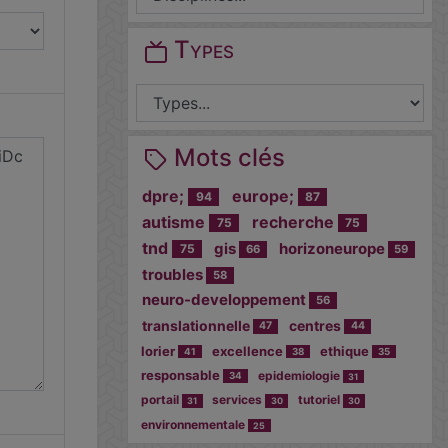
Types
Mots clés
dpre;
europe;
94
87
autisme
recherche
75
75
tnd
gis
horizoneurope
75
66
59
troubles
58
neuro-developpement
56
translationnelle
centres
47
44
lorier
excellence
ethique
41
38
35
responsable
epidemiologie
34
31
portail
services
tutoriel
31
30
30
environnementale
25