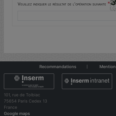
*
Veuillez indiquer le résultat de l'opération suivante
Recommandations
Mention
101, rue de Tolbiac
75654 Paris Cedex 13
France
Google maps