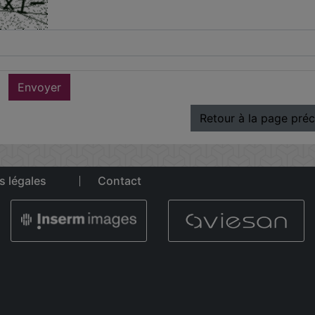
Envoyer
Retour à la page pré
s légales
Contact