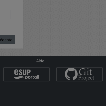
cédente
Aide