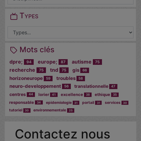
Types
Mots clés
dpre;
europe;
autisme
94
87
75
recherche
tnd
gis
75
75
66
horizoneurope
troubles
59
58
neuro-developpement
translationnelle
56
47
centres
lorier
excellence
ethique
44
41
38
35
responsable
epidemiologie
portail
services
34
31
31
30
tutoriel
environnementale
30
25
Cocher
Contactez nous
cette case
si vous êtes