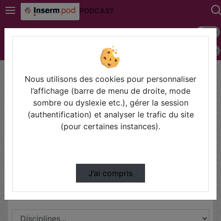
PODCAST
Mode s
Connexion
Police 
Accueil
Contactez nous
Champs obligatoires
Nous utilisons des cookies pour personnaliser
l’affichage (barre de menu de droite, mode
Les champs marqués avec un astérisque sont
sombre ou dyslexie etc.), gérer la session
obligatoires.
(authentification) et analyser le trafic du site
(pour certaines instances).
Partager
J’ai compris
Disciplines