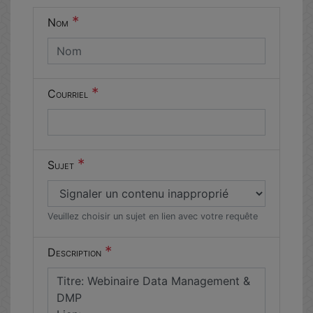
un humain
*
Nom
en métal
(obligatoire)
*
Courriel
*
Sujet
Veuillez choisir un sujet en lien avec votre requête
*
Description