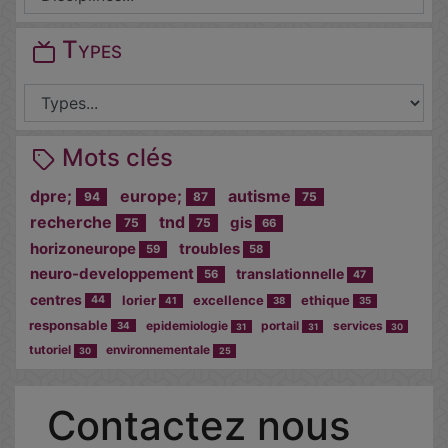
Types
Mots clés
dpre;
europe;
autisme
94
87
75
recherche
tnd
gis
75
75
66
horizoneurope
troubles
59
58
neuro-developpement
translationnelle
56
47
centres
lorier
excellence
ethique
44
41
38
35
responsable
epidemiologie
portail
services
34
31
31
30
tutoriel
environnementale
30
25
Cocher
Contactez nous
cette case
si vous êtes