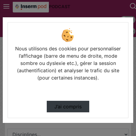
PODCAST
Mode s
Connexion
Police 
Accueil
Contactez nous
Champs obligatoires
Nous utilisons des cookies pour personnaliser
l’affichage (barre de menu de droite, mode
Les champs marqués avec un astérisque sont
sombre ou dyslexie etc.), gérer la session
obligatoires.
(authentification) et analyser le trafic du site
(pour certaines instances).
Partager
J’ai compris
Disciplines