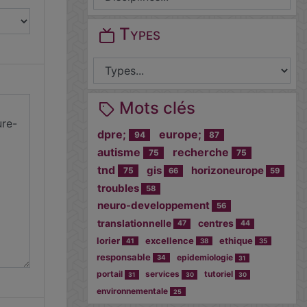
Types
Mots clés
dpre;
europe;
94
87
autisme
recherche
75
75
tnd
gis
horizoneurope
75
66
59
troubles
58
neuro-developpement
56
translationnelle
centres
47
44
lorier
excellence
ethique
41
38
35
responsable
epidemiologie
34
31
portail
services
tutoriel
31
30
30
environnementale
25