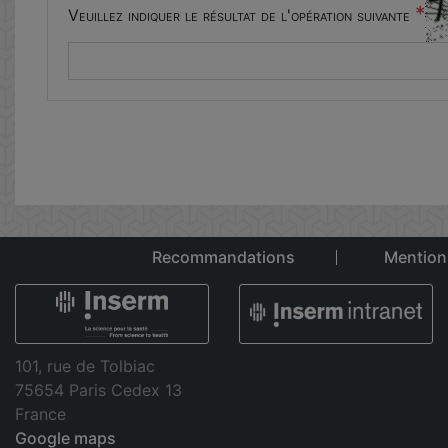
*
Veuillez indiquer le résultat de l'opération suivante
Recommandations
Mention
101, rue de Tolbiac
75654 Paris Cedex 13
France
Google maps