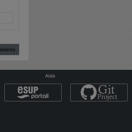
cédente
Aide