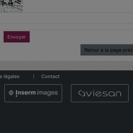
Envoyer
Retour à la page pré
s légales
Contact