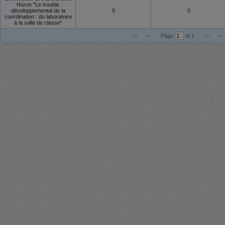
Huron "Le trouble
développemental de la
0
0
coordination : du laboratoire
à la salle de classe"
Page 
 of 
1