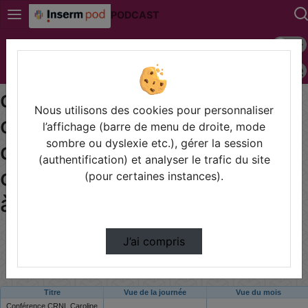
PODCAST
Mode s
Connexion
Statistiques de visualisation
Police 
de la vidéo Conférence crnl
Nous utilisons des cookies pour personnaliser
caroline huron "le trouble
l’affichage (barre de menu de droite, mode
sombre ou dyslexie etc.), gérer la session
développemental de la
(authentification) et analyser le trafic du site
coordination : du laboratoire
(pour certaines instances).
à la salle de classe"
Modifier la période de visualisation
J’ai compris
Titre
Vue de la journée
Vue du mois
Conférence CRNL Caroline