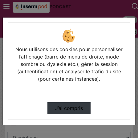
PODCAST
Mode s
Connexion
Police 
Accueil
Génétique Génomique Bioinformatique
Nous utilisons des cookies pour personnaliser
l’affichage (barre de menu de droite, mode
Thèmes de Génétique
sombre ou dyslexie etc.), gérer la session
Génomique Bioinformatique
(authentification) et analyser le trafic du site
(pour certaines instances).
Partager
J’ai compris
Disciplines