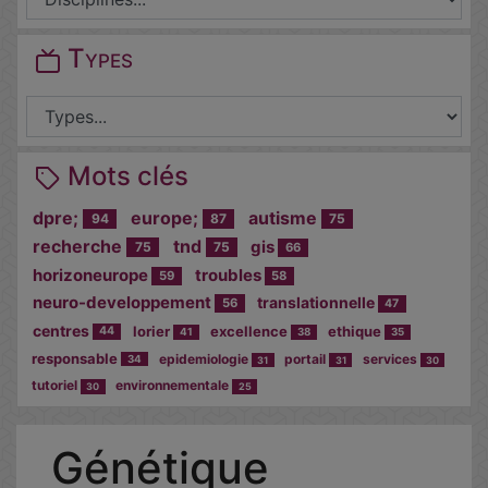
Types
Mots clés
dpre;
europe;
autisme
94
87
75
recherche
tnd
gis
75
75
66
horizoneurope
troubles
59
58
neuro-developpement
translationnelle
56
47
centres
lorier
excellence
ethique
44
41
38
35
responsable
epidemiologie
portail
services
34
31
31
30
tutoriel
environnementale
30
25
Génétique