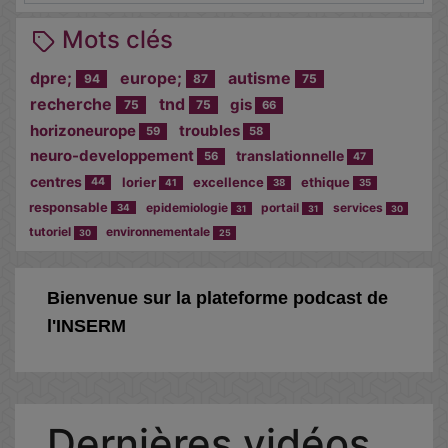
Mots clés
dpre;
europe;
autisme
94
87
75
recherche
tnd
gis
75
75
66
horizoneurope
troubles
59
58
neuro-developpement
translationnelle
56
47
centres
lorier
excellence
ethique
44
41
38
35
responsable
epidemiologie
portail
services
34
31
31
30
tutoriel
environnementale
30
25
Bienvenue sur la plateforme podcast de
l'INSERM
Dernières vidéos