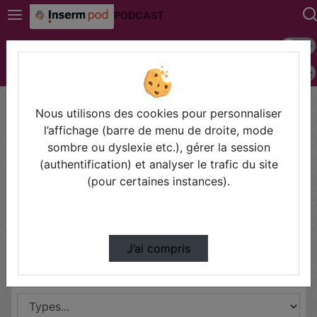
PODCAST
Mode s
Connexion
Police 
Accueil
Nous utilisons des cookies pour personnaliser
Partager
l’affichage (barre de menu de droite, mode
sombre ou dyslexie etc.), gérer la session
(authentification) et analyser le trafic du site
(pour certaines instances).
Disciplines
J’ai compris
Types