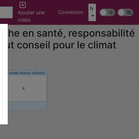
fr
Connexion
Mode sombre
Police ‘Op
Ajouter une
vidéo
rche en santé, responsabilité
aut conseil pour le climat
Vue totale depuis création
6