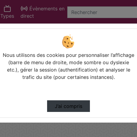
Évènements en
Types
direct
 de la vidéo Conférence "reche
nçois soussana, président du h
Nous utilisons des cookies pour personnaliser l’affichage
Modifier la période de visualisation
(barre de menu de droite, mode sombre ou dyslexie
etc.), gérer la session (authentification) et analyser le
Vue de la journée
Vue du mois
Vue de l'année
trafic du site (pour certaines instances).
0
0
6
Page 
 of 
1
J’ai compris