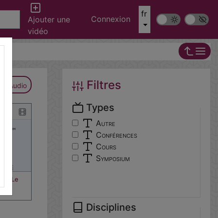
fr
Connexion
Mode sombre
Police ‘Op
Ajouter une
vidéo
Filtres
Audio
Types
Autre
Conférences
Cours
Symposium
Y, «Le
Disciplines