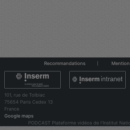
Recommandations
Mention
101, rue de Tolbiac
75654 Paris Cedex 13
France
Google maps
PODCAST Plateforme vidéos de l'Institut Nati