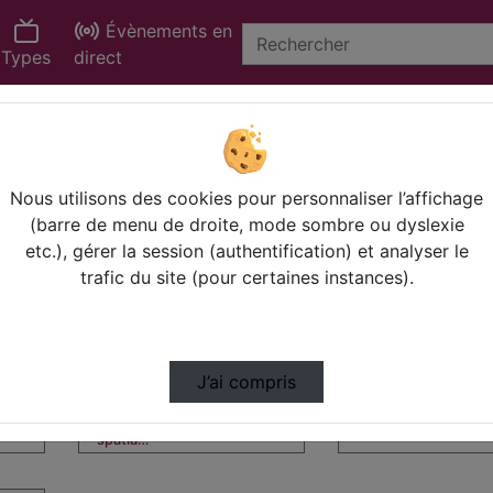
Évènements en
Types
direct
Statistiques de vues
Video
Nous utilisons des cookies pour personnaliser l’affichage
(barre de menu de droite, mode sombre ou dyslexie
etc.), gérer la session (authentification) et analyser le
00:20:06
00:24:41
trafic du site (pour certaines instances).
J’ai compris
Fabienne EL KHOUR
Kate DOTSIKAS, «
genre et les déter…
…
Déterminants socio-
spatia…