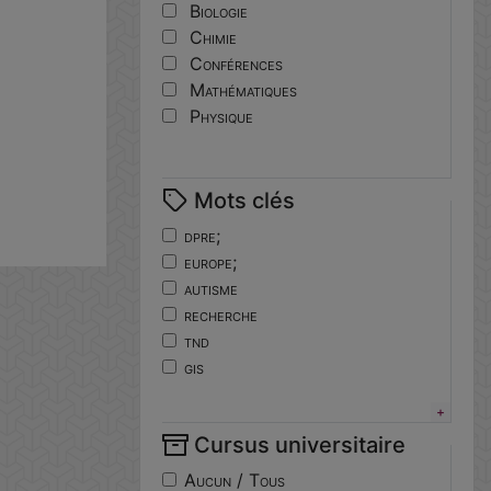
Biologie
Chimie
Conférences
Mathématiques
Physique
Mots clés
dpre;
europe;
autisme
recherche
tnd
gis
horizoneurope
troubles
Cursus universitaire
neuro-developpement
translationnelle
Aucun / Tous