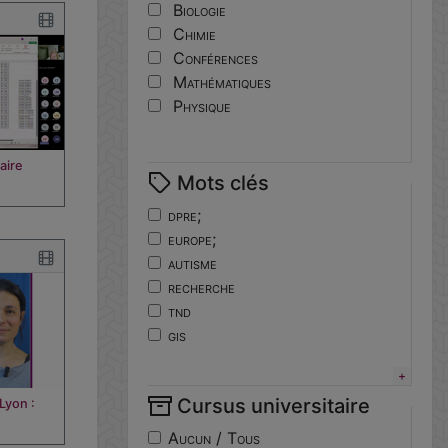
Biologie
Chimie
Conférences
Mathématiques
Physique
aire
Mots clés
dpre;
europe;
autisme
recherche
tnd
gis
horizoneurope
troubles
Cursus universitaire
Lyon :
neuro-developpement
translationnelle
Aucun / Tous