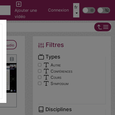
fr
Connexion
Mode sombre
Police ‘Op
Ajouter une
vidéo
Filtres
Audio
Types
Autre
Conférences
Cours
Symposium
aire
…
Disciplines