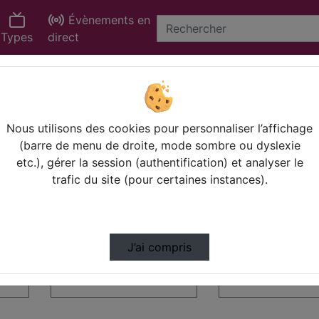
Évènements en
Types
direct
Statistiques de vues
Video
Nous utilisons des cookies pour personnaliser l’affichage
(barre de menu de droite, mode sombre ou dyslexie
etc.), gérer la session (authentification) et analyser le
01:04:38
01:13:14
trafic du site (pour certaines instances).
J’ai compris
du
2026-02-10 - Webinaire du
2025-10-23 - webin
service financie…
des Services financ