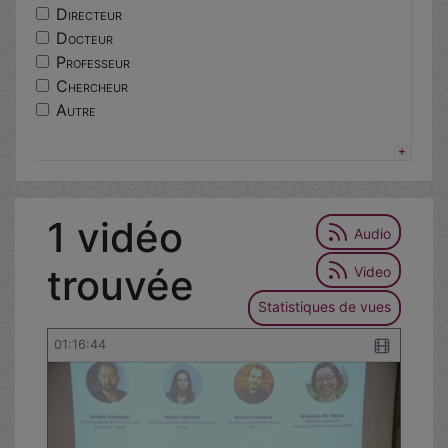
centres
Directeur
lorier
Docteur
excellence
Professeur
ethique
Chercheur
responsable
Autre
epidemiologie
portail
services
tutoriel
1 vidéo
environnementale
Audio
trouvée
Video
Statistiques de vues
01:16:44