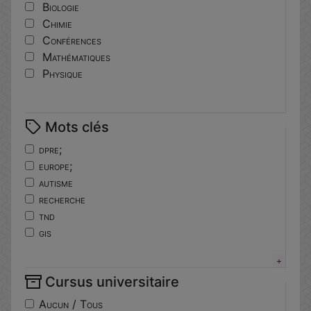
Biologie
Chimie
Conférences
Mathématiques
Physique
Mots clés
dpre;
europe;
autisme
recherche
tnd
gis
horizoneurope
troubles
Cursus universitaire
neuro-developpement
translationnelle
Aucun / Tous