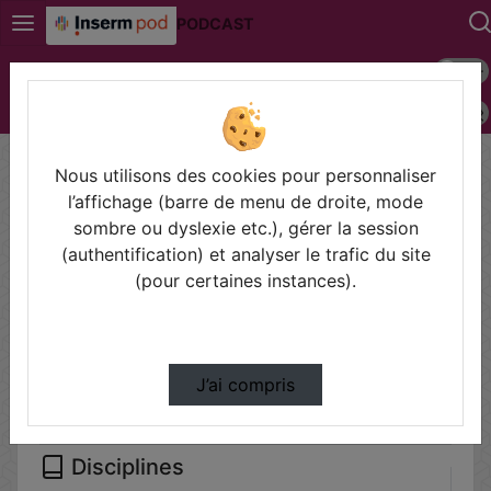
PODCAST
Mode s
Connexion
Police 
Accueil
Vidéos
Nous utilisons des cookies pour personnaliser
Filtres
l’affichage (barre de menu de droite, mode
sombre ou dyslexie etc.), gérer la session
Types
(authentification) et analyser le trafic du site
Autre
(pour certaines instances).
Conférences
Cours
Symposium
J’ai compris
Disciplines