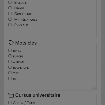
Biologie
Chimie
Conférences
Mathématiques
Physique
Mots clés
dpre;
europe;
autisme
recherche
tnd
gis
horizoneurope
troubles
Cursus universitaire
neuro-developpement
translationnelle
Aucun / Tous