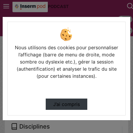
PODCAST
Mode s
Connexion
Police 
Accueil
Vidéos
Nous utilisons des cookies pour personnaliser
Filtres
l’affichage (barre de menu de droite, mode
sombre ou dyslexie etc.), gérer la session
Types
(authentification) et analyser le trafic du site
Autre
(pour certaines instances).
Conférences
Cours
Symposium
J’ai compris
Disciplines