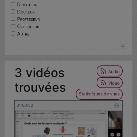
centres
Directeur
lorier
Docteur
excellence
Professeur
ethique
Chercheur
responsable
Autre
epidemiologie
portail
services
tutoriel
3 vidéos
environnementale
Audio
trouvées
Video
Statistiques de vues
01:00:53