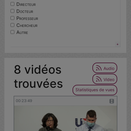
centres
Directeur
lorier
Docteur
excellence
Professeur
ethique
Chercheur
responsable
Autre
epidemiologie
portail
services
tutoriel
8 vidéos
environnementale
Audio
trouvées
Video
Statistiques de vues
00:23:49