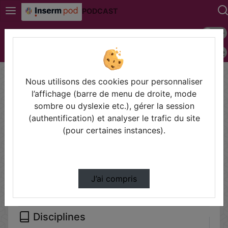
PODCAST
Mode s
Connexion
Police 
Accueil
Vidéos
Nous utilisons des cookies pour personnaliser
Filtres
l’affichage (barre de menu de droite, mode
sombre ou dyslexie etc.), gérer la session
Types
(authentification) et analyser le trafic du site
Autre
(pour certaines instances).
Conférences
Cours
Symposium
J’ai compris
Disciplines