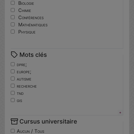
Biologie
Chimie
Conférences
Mathématiques
Physique
Mots clés
dpre;
europe;
autisme
recherche
tnd
gis
horizoneurope
troubles
Cursus universitaire
neuro-developpement
translationnelle
Aucun / Tous