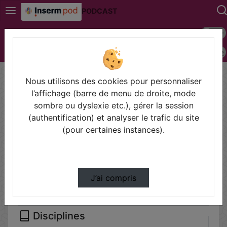
PODCAST
Mode s
Connexion
Police 
Accueil
Vidéos
Nous utilisons des cookies pour personnaliser
Filtres
l’affichage (barre de menu de droite, mode
sombre ou dyslexie etc.), gérer la session
Types
(authentification) et analyser le trafic du site
Autre
(pour certaines instances).
Conférences
Cours
Symposium
J’ai compris
Disciplines