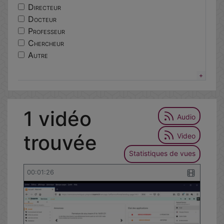
centres
Directeur
lorier
Docteur
excellence
Professeur
ethique
Chercheur
responsable
Autre
epidemiologie
portail
services
tutoriel
1 vidéo
environnementale
Audio
trouvée
Video
Statistiques de vues
00:01:26