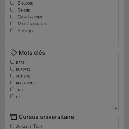
Biologie
Chimie
Conférences
Mathématiques
Physique
Mots clés
dpre;
europe;
autisme
recherche
tnd
gis
horizoneurope
troubles
Cursus universitaire
neuro-developpement
translationnelle
Aucun / Tous