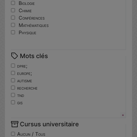
Biologie
Chimie
Conférences
Mathématiques
Physique
Mots clés
dpre;
europe;
autisme
recherche
tnd
gis
horizoneurope
troubles
Cursus universitaire
neuro-developpement
translationnelle
Aucun / Tous