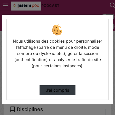
PODCAST
Mode s
Connexion
Police 
Accueil
Vidéos
Nous utilisons des cookies pour personnaliser
Filtres
l’affichage (barre de menu de droite, mode
sombre ou dyslexie etc.), gérer la session
Types
(authentification) et analyser le trafic du site
Autre
(pour certaines instances).
Conférences
Cours
Symposium
J’ai compris
Disciplines