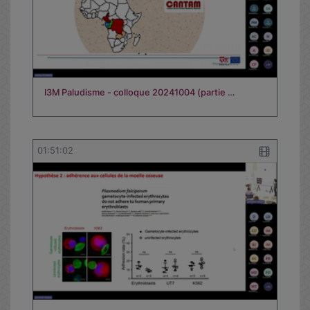
I3M Paludisme - colloque 20241004 (partie …
01:51:02