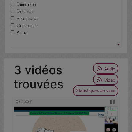
centres
Directeur
lorier
Docteur
excellence
Professeur
ethique
Chercheur
responsable
Autre
epidemiologie
portail
services
tutoriel
3 vidéos
environnementale
Audio
trouvées
Video
Statistiques de vues
03:15:37