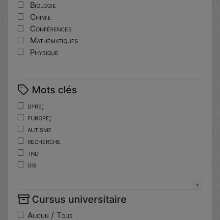
Biologie
Chimie
Conférences
Mathématiques
Physique
Mots clés
dpre;
europe;
autisme
recherche
tnd
gis
horizoneurope
troubles
Cursus universitaire
neuro-developpement
translationnelle
Aucun / Tous