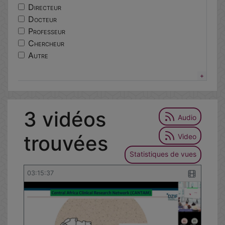
centres
Directeur
lorier
Docteur
excellence
Professeur
ethique
Chercheur
responsable
Autre
epidemiologie
portail
services
tutoriel
3 vidéos
environnementale
Audio
trouvées
Video
Statistiques de vues
03:15:37