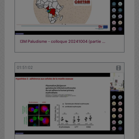
I3M Paludisme - colloque 20241004 (partie …
01:51:02