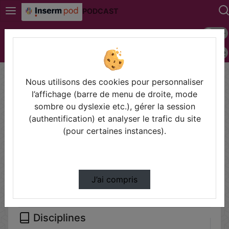
PODCAST
Mode s
Connexion
Police 
Accueil
Vidéos
Nous utilisons des cookies pour personnaliser
Filtres
l’affichage (barre de menu de droite, mode
sombre ou dyslexie etc.), gérer la session
Types
(authentification) et analyser le trafic du site
Autre
(pour certaines instances).
Conférences
Cours
Symposium
J’ai compris
Disciplines