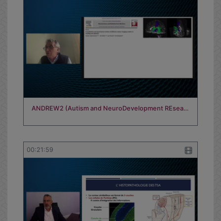
ANDREW2 (Autism and NeuroDevelopment REsea…
00:21:59