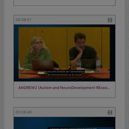
00:58:57
ANDREW2 (Autism and NeuroDevelopment REsea…
00:28:40