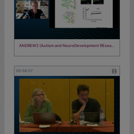
ANDREW2 (Autism and NeuroDevelopment REsea…
00:58:57