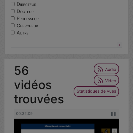
centres
Directeur
lorier
Docteur
excellence
Professeur
ethique
Chercheur
responsable
Autre
epidemiologie
portail
services
tutoriel
56
environnementale
Audio
vidéos
Video
Statistiques de vues
trouvées
00:32:09