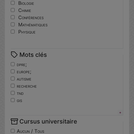
Biologie
Chimie
Conférences
Mathématiques
Physique
Mots clés
dpre;
europe;
autisme
recherche
tnd
gis
horizoneurope
troubles
Cursus universitaire
neuro-developpement
translationnelle
Aucun / Tous