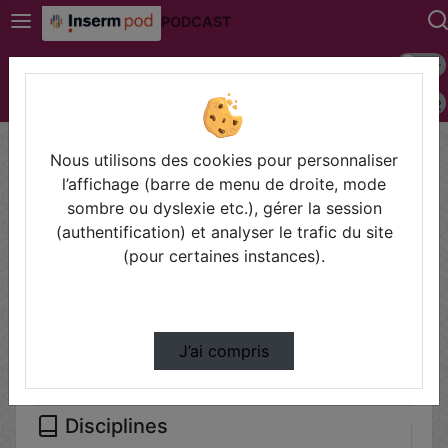
PODCAST
Mode s
Connexion
Police 
Accueil
Vidéos
Nous utilisons des cookies pour personnaliser
Filtres
l’affichage (barre de menu de droite, mode
sombre ou dyslexie etc.), gérer la session
Types
(authentification) et analyser le trafic du site
Autre
(pour certaines instances).
Conférences
Cours
Symposium
J’ai compris
Disciplines