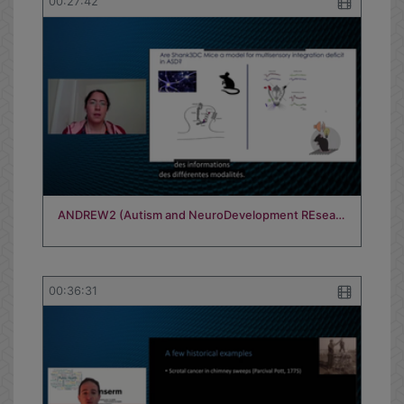
00:27:42
ANDREW2 (Autism and NeuroDevelopment REsea…
00:36:31