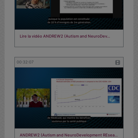
Lire la vidéo ANDREW2 (Autism and NeuroDev…
00:32:07
ANDREW2 (Autism and NeuroDevelopment REsea…