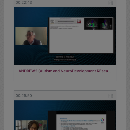
00:22:43
ANDREW2 (Autism and NeuroDevelopment REsea…
00:29:50