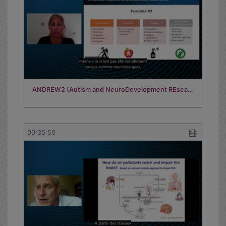
ANDREW2 (Autism and NeuroDevelopment REsea…
00:35:50