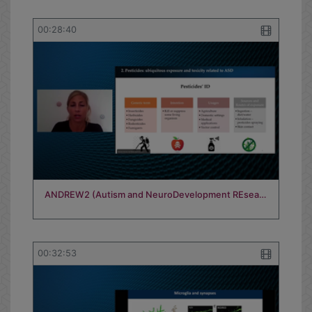
00:28:40
ANDREW2 (Autism and NeuroDevelopment REsea…
00:32:53