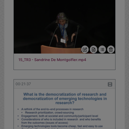
15_TR3 - Sandrine De Montgolfier.mp4
00:21:37