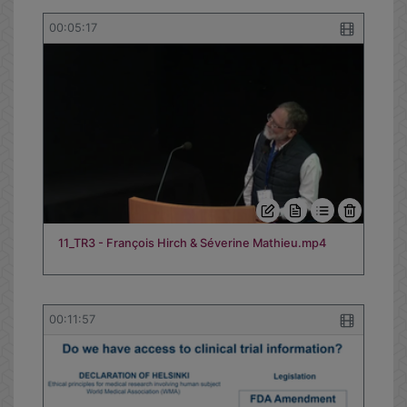
00:05:17
11_TR3 - François Hirch & Séverine Mathieu.mp4
00:11:57