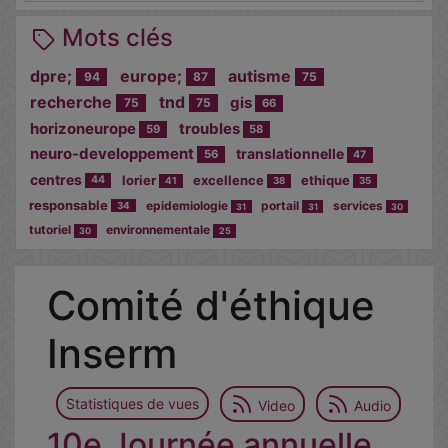
Mots clés
dpre;
europe;
autisme
94
87
75
recherche
tnd
gis
75
75
66
horizoneurope
troubles
59
58
neuro-developpement
translationnelle
56
47
centres
lorier
excellence
ethique
44
41
38
35
responsable
epidemiologie
portail
services
34
31
31
30
tutoriel
environnementale
30
25
Comité d'éthique
Inserm
Statistiques de vues
Video
Audio
10e Journée annuelle