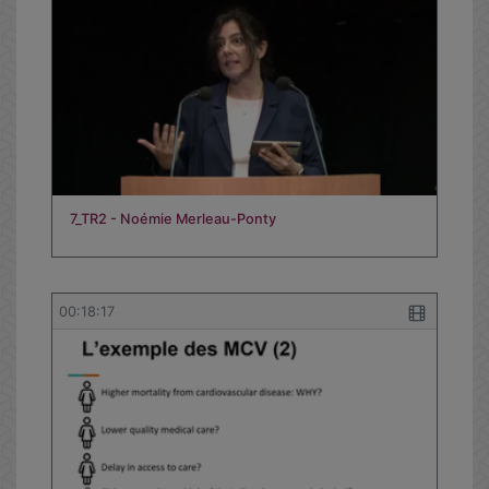
7_TR2 - Noémie Merleau-Ponty
00:18:17