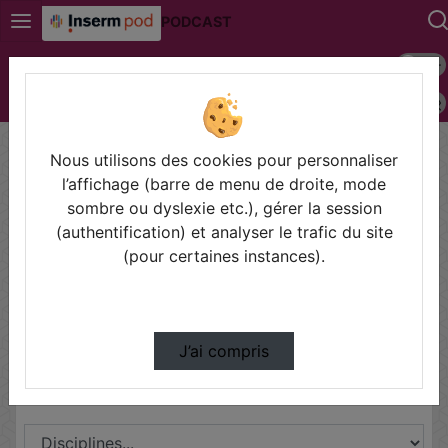
PODCAST
Mode s
Connexion
Police 
Accueil
Contactez nous
Champs obligatoires
Nous utilisons des cookies pour personnaliser
l’affichage (barre de menu de droite, mode
Les champs marqués avec un astérisque sont
sombre ou dyslexie etc.), gérer la session
obligatoires.
(authentification) et analyser le trafic du site
(pour certaines instances).
Partager
J’ai compris
Disciplines