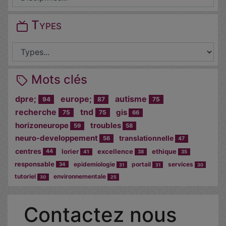
Types
Mots clés
dpre;
europe;
autisme
94
87
75
recherche
tnd
gis
75
75
66
horizoneurope
troubles
59
58
neuro-developpement
translationnelle
56
47
centres
lorier
excellence
ethique
44
41
38
35
responsable
epidemiologie
portail
services
34
31
31
30
tutoriel
environnementale
30
25
Cocher
Contactez nous
cette case
si vous êtes