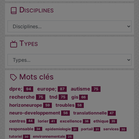
Disciplines
Types
Mots clés
dpre;
europe;
autisme
94
87
75
recherche
tnd
gis
75
75
66
horizoneurope
troubles
59
58
neuro-developpement
translationnelle
56
47
centres
lorier
excellence
ethique
44
41
38
35
responsable
epidemiologie
portail
services
34
31
31
30
tutoriel
environnementale
30
25