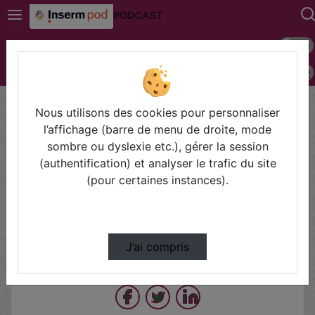
PODCAST
Mode s
Connexion
Police 
Accueil
LORIER
Rendez-vous LORIER
Rdv Lorier - Comment S’Interroger Sur La Mis…
Nous utilisons des cookies pour personnaliser
l’affichage (barre de menu de droite, mode
sombre ou dyslexie etc.), gérer la session
Prendre des notes
(authentification) et analyser le trafic du site
(pour certaines instances).
Il n'y a pas de note disponible pour vous pour cette vidéo.
Connectez-vous pour en créer une nouvelle.
J’ai compris
Partager