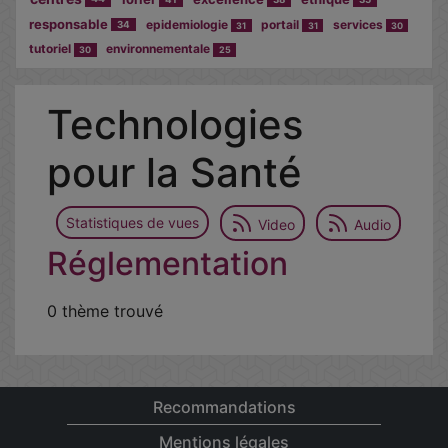
responsable
epidemiologie
portail
services
34
31
31
30
tutoriel
environnementale
30
25
Technologies
pour la Santé
Statistiques de vues
Video
Audio
Réglementation
0 thème trouvé
Recommandations
Mentions légales