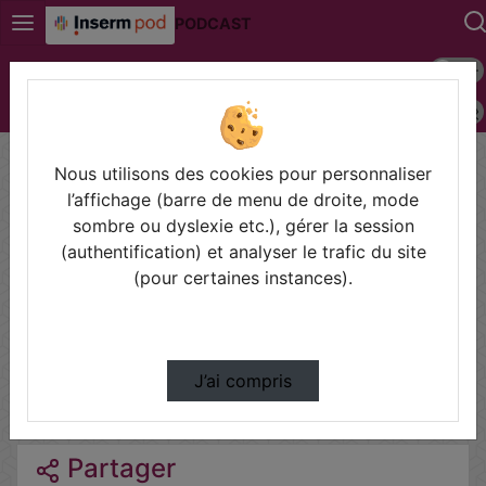
PODCAST
Mode s
Connexion
Police 
Accueil
Technologies pour la Santé
Réglementation
Nous utilisons des cookies pour personnaliser
l’affichage (barre de menu de droite, mode
sombre ou dyslexie etc.), gérer la session
Thèmes de Technologies pour
(authentification) et analyser le trafic du site
la Santé
(pour certaines instances).
Ethétique
Expertise
Génémique
Médecine
J’ai compris
Réglementation
Séquençage
Partager