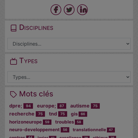
Disciplines
Types
Mots clés
dpre;
europe;
autisme
94
87
75
recherche
tnd
gis
75
75
66
horizoneurope
troubles
59
58
neuro-developpement
translationnelle
56
47
centres
lorier
excellence
ethique
44
41
38
35