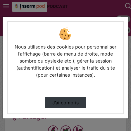
PODCAST
Mode s
Connexion
Police 
Accueil
Vidéos
Programme Autonomie 2021 - Modalités de
cand…
Nous utilisons des cookies pour personnaliser
l’affichage (barre de menu de droite, mode
sombre ou dyslexie etc.), gérer la session
(authentification) et analyser le trafic du site
Prendre des notes
(pour certaines instances).
Il n'y a pas de note disponible pour vous pour cette vidéo.
Connectez-vous pour en créer une nouvelle.
J’ai compris
Partager