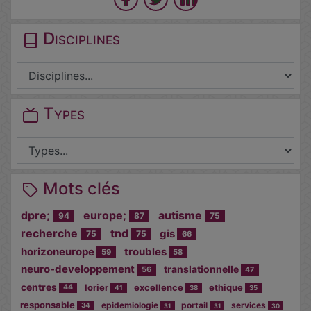
Disciplines
Types
Mots clés
dpre;
europe;
autisme
94
87
75
recherche
tnd
gis
75
75
66
horizoneurope
troubles
59
58
neuro-developpement
translationnelle
56
47
centres
lorier
excellence
ethique
44
41
38
35
responsable
epidemiologie
portail
services
34
31
31
30