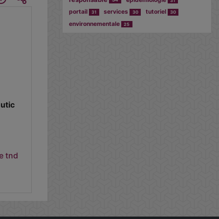
31
portail
services
tutoriel
31
30
30
environnementale
25
utic
e
tnd