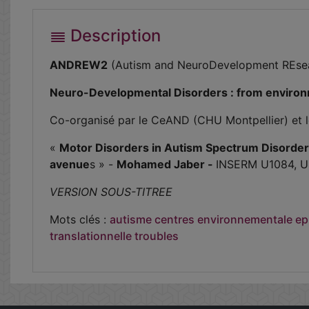
Description
ANDREW2
(Autism and NeuroDevelopment REsea
Neuro-Developmental Disorders : from environm
Co-organisé par le CeAND (CHU Montpellier) et 
«
Motor Disorders in Autism Spectrum Disorders: 
avenue
s » -
Mohamed Jaber -
INSERM U1084, Uni
VERSION SOUS-TITREE
Mots clés :
autisme
centres
environnementale
ep
translationnelle
troubles