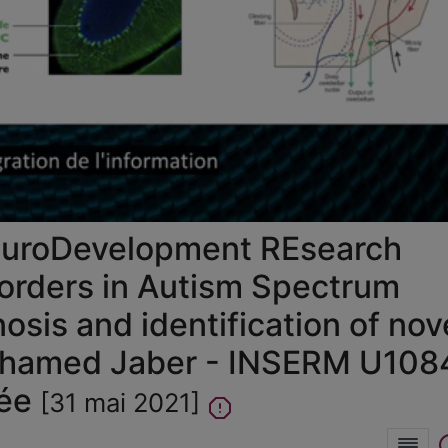
la
vidéo
uroDevelopment REsearch
orders in Autism Spectrum
nosis and identification of nov
Mohamed Jaber - INSERM U108
rée
[31 mai 2021]