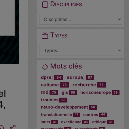
Disciplines
Types
Mots clés
dpre;
europe;
94
87
autisme
recherche
75
75
el
tnd
gis
horizoneurope
75
66
59
troubles
58
4,
neuro-developpement
56
translationnelle
centres
47
44
lorier
excellence
ethique
41
38
35
responsable
epidemiologie
34