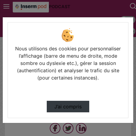
PODCAST
Mode s
Connexion
Police 
Accueil
Vidéos
Nora Abrous_France 3_2022_03_15.mkv
Nous utilisons des cookies pour personnaliser
l’affichage (barre de menu de droite, mode
sombre ou dyslexie etc.), gérer la session
Prendre des notes
(authentification) et analyser le trafic du site
(pour certaines instances).
Il n'y a pas de note disponible pour vous pour cette vidéo.
Connectez-vous pour en créer une nouvelle.
J’ai compris
Partager