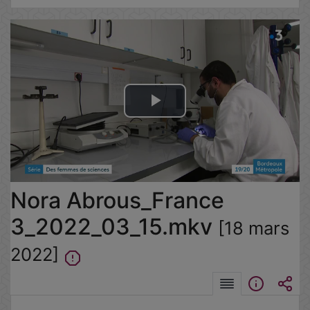
Lire
la
vidéo
Nora Abrous_France
3_2022_03_15.mkv
[18 mars
2022]