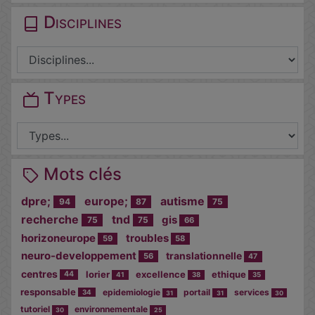
Disciplines
Types
Mots clés
dpre;
europe;
autisme
94
87
75
recherche
tnd
gis
75
75
66
horizoneurope
troubles
59
58
neuro-developpement
translationnelle
56
47
centres
lorier
excellence
ethique
44
41
38
35
responsable
epidemiologie
portail
services
34
31
31
30
tutoriel
environnementale
30
25