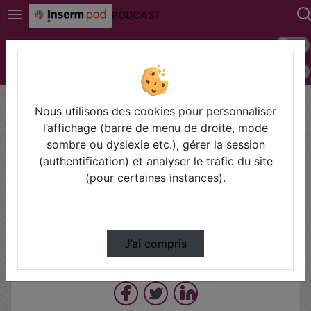
PODCAST
Mode s
Connexion
Police 
Accueil
Vidéos
Rapport d'activite 2022 Interne Delegation I…
Nous utilisons des cookies pour personnaliser
l’affichage (barre de menu de droite, mode
sombre ou dyslexie etc.), gérer la session
Prendre des notes
(authentification) et analyser le trafic du site
(pour certaines instances).
Il n'y a pas de note disponible pour vous pour cette vidéo.
Connectez-vous pour en créer une nouvelle.
J’ai compris
Partager