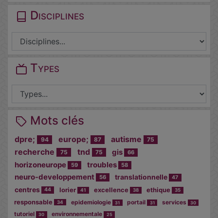
Disciplines
Types
Mots clés
dpre;
europe;
autisme
94
87
75
recherche
tnd
gis
75
75
66
horizoneurope
troubles
59
58
neuro-developpement
translationnelle
56
47
centres
lorier
excellence
ethique
44
41
38
35
responsable
epidemiologie
portail
services
34
31
31
30
tutoriel
environnementale
30
25