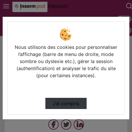
PODCAST
Mode s
Connexion
Police 
Accueil
Vidéos
Créer un référentiel de produits à risque su…
Nous utilisons des cookies pour personnaliser
l’affichage (barre de menu de droite, mode
sombre ou dyslexie etc.), gérer la session
Prendre des notes
(authentification) et analyser le trafic du site
(pour certaines instances).
Il n'y a pas de note disponible pour vous pour cette vidéo.
Connectez-vous pour en créer une nouvelle.
J’ai compris
Partager