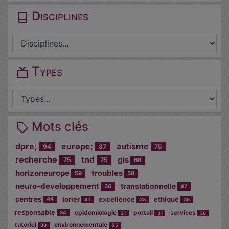
Disciplines
Types
Mots clés
dpre;
europe;
autisme
94
87
75
recherche
tnd
gis
75
75
66
horizoneurope
troubles
59
58
neuro-developpement
translationnelle
56
47
centres
lorier
excellence
ethique
44
41
38
35
responsable
epidemiologie
portail
services
34
31
31
30
tutoriel
environnementale
30
25