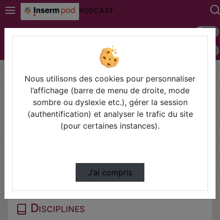
PODCAST
Mode s
Connexion
Police 
Accueil
Vidéos
RUBINACCI Simone
Nous utilisons des cookies pour personnaliser
Prendre des notes
l’affichage (barre de menu de droite, mode
sombre ou dyslexie etc.), gérer la session
(authentification) et analyser le trafic du site
Il n'y a pas de note disponible pour vous pour cette vidéo.
(pour certaines instances).
Connectez-vous pour en créer une nouvelle.
Partager
J’ai compris
Disciplines