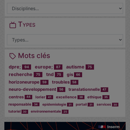
Types
Mots clés
dpre;
europe;
autisme
94
87
75
recherche
tnd
gis
75
75
66
horizoneurope
troubles
59
58
neuro-developpement
translationnelle
56
47
centres
lorier
excellence
ethique
44
41
38
35
responsable
epidemiologie
portail
services
34
31
31
30
tutoriel
environnementale
30
25