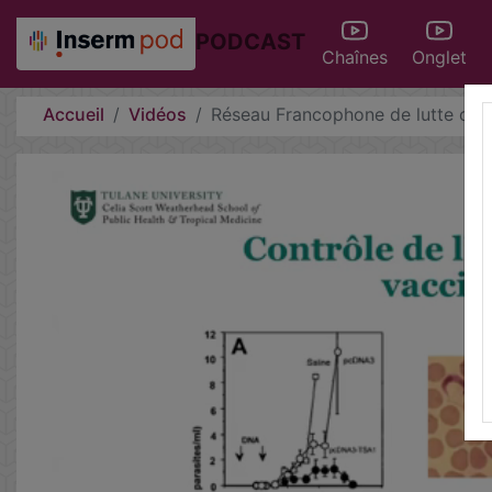
PODCAST
Chaînes
Onglet
Accueil
Vidéos
Réseau Francophone de lutte con