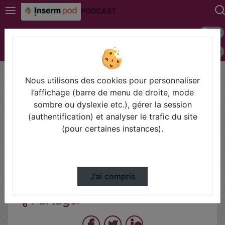
PODCAST
Mode s
Connexion
Police 
Accueil
Vidéos
12e JA CEI 15/10/2025_TR2_Hadhemi Kaddour
Ro…
Nous utilisons des cookies pour personnaliser
l’affichage (barre de menu de droite, mode
sombre ou dyslexie etc.), gérer la session
(authentification) et analyser le trafic du site
Prendre des notes
(pour certaines instances).
Il n'y a pas de note disponible pour vous pour cette vidéo.
Connectez-vous pour en créer une nouvelle.
J’ai compris
Partager