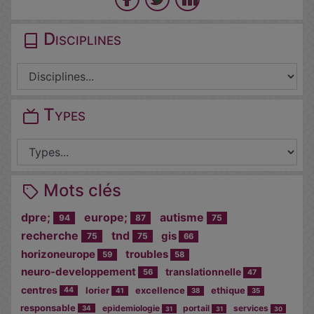
Disciplines
Types
Mots clés
dpre;
europe;
autisme
94
87
75
recherche
tnd
gis
75
75
66
horizoneurope
troubles
59
58
neuro-developpement
translationnelle
56
47
centres
lorier
excellence
ethique
44
41
38
35
responsable
epidemiologie
portail
services
34
31
31
30