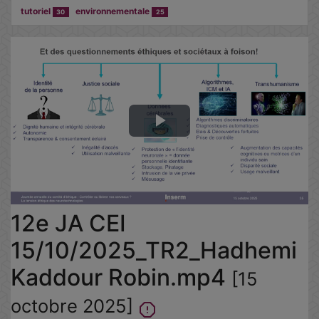
tutoriel
environnementale
30
25
Lire
la
vidéo
12e JA CEI
15/10/2025_TR2_Hadhemi
Kaddour Robin.mp4
[15
octobre 2025]