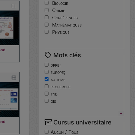
Biologie
Chimie
Conférences
Mathématiques
Physique
and
Mots clés
dpre;
europe;
autisme
recherche
tnd
gis
horizoneurope
troubles
Cursus universitaire
and
neuro-developpement
translationnelle
Aucun / Tous