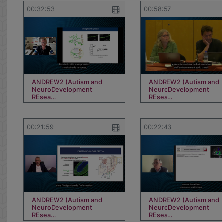
00:32:53
00:58:57
ANDREW2 (Autism and
ANDREW2 (Autism and
NeuroDevelopment
NeuroDevelopment
REsea…
REsea…
00:21:59
00:22:43
ANDREW2 (Autism and
ANDREW2 (Autism and
NeuroDevelopment
NeuroDevelopment
REsea…
REsea…