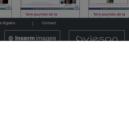
1ère journée de la
1ère journée de la
…
recherche participative…
recherche participa
s légales
Contact
00:16:15
01:20:47
t National de la Santé et de la Recherche Médicale -
Release 2.9.3
- 899 
e
1er colloque anniversaire
1er colloque anniver
GIS Autisme et T…
GIS Autisme et T…
00:15:41
00:14:00