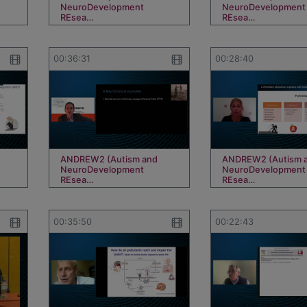
NeuroDevelopment
NeuroDevelopment
REsea…
REsea…
00:36:31
00:28:40
ANDREW2 (Autism and
ANDREW2 (Autism 
NeuroDevelopment
NeuroDevelopment
REsea…
REsea…
00:35:50
00:22:43