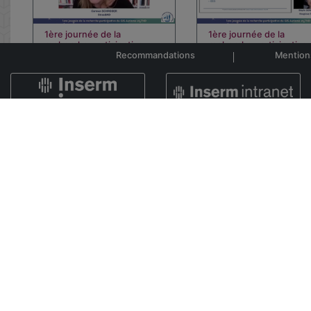
1ère journée de la
1ère journée de la
recherche participative…
recherche participative
Recommandations
Mention
00:55:04
00:15:02
101, rue de Tolbiac
75654 Paris Cedex 13 France
Google maps
PODCAST Plateforme vidéos de l'Institu
1ère journée de la
1er colloque anniversair
recherche participative…
GIS Autisme et T…
01:03:49
00:23:14