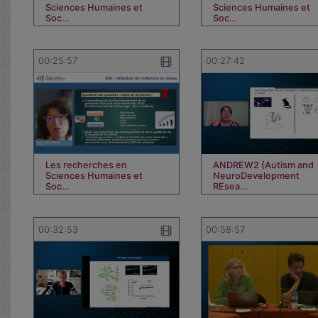
Sciences Humaines et
Sciences Humaines et
Soc…
Soc…
00:25:57
00:27:42
Les recherches en
ANDREW2 (Autism and
Sciences Humaines et
NeuroDevelopment
Soc…
REsea…
00:32:53
00:58:57