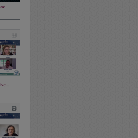
and
tive…