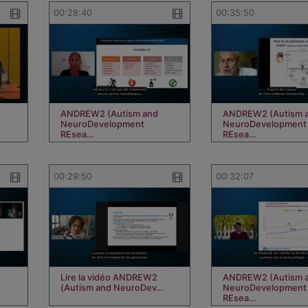
00:28:40
00:35:50
ANDREW2 (Autism and
ANDREW2 (Autism 
NeuroDevelopment
NeuroDevelopment
REsea…
REsea…
00:29:50
00:32:07
Lire la vidéo ANDREW2
ANDREW2 (Autism 
(Autism and NeuroDev…
NeuroDevelopment
REsea…