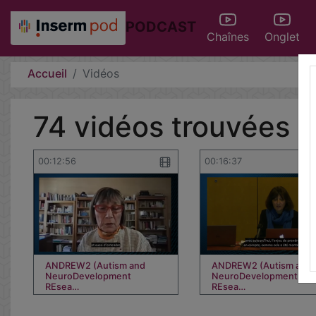
PODCAST
Chaînes
Onglet
Accueil
Vidéos
74 vidéos trouvées
00:12:56
00:16:37
ANDREW2 (Autism and
ANDREW2 (Autism and
NeuroDevelopment
NeuroDevelopment
REsea…
REsea…