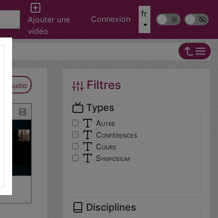
fr
Connexion
Mode sombre
Police ‘Op
Ajouter une
vidéo
Filtres
Audio
Types
Autre
Conférences
Cours
Symposium
and
Disciplines