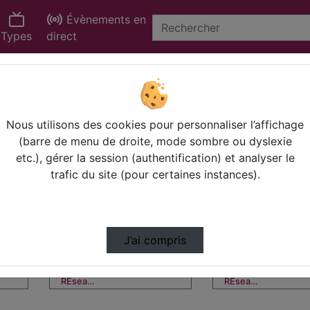
Évènements en
Types
direct
Statistiques de vues
Video
Nous utilisons des cookies pour personnaliser l’affichage
(barre de menu de droite, mode sombre ou dyslexie
etc.), gérer la session (authentification) et analyser le
00:27:42
00:36:31
trafic du site (pour certaines instances).
J’ai compris
ANDREW2 (Autism and
ANDREW2 (Autism 
NeuroDevelopment
NeuroDevelopment
REsea…
REsea…