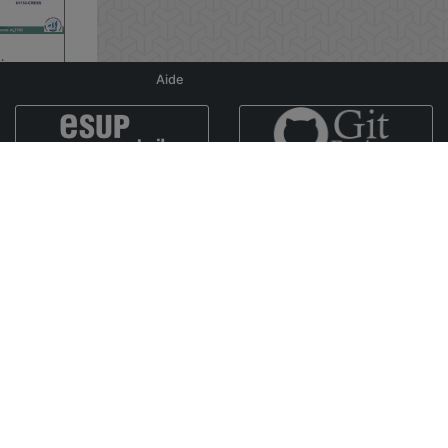
tive…
Aide
vidéos disponibles [ 27 days, 2:16:46 ]
saire